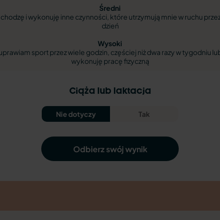
Średni
chodzę i wykonuję inne czynności, które utrzymują mnie w ruchu prze
dzień
Wysoki
uprawiam sport przez wiele godzin, częściej niż dwa razy w tygodniu lu
wykonuję pracę fizyczną
Ciąża lub laktacja
Nie dotyczy
Tak
Odbierz swój wynik