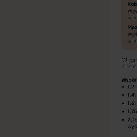
Kob
Wyd
w ki
Męż
Wyd
w ki
Otrzym
od nas
Współc
1,2 
1,4:
1,6:
1,75
2,0
wyc