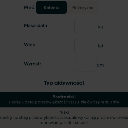
Płeć:
Kobieta
Mężczyzna
Masa ciała:
kg
Wiek:
lat
Wzrost:
cm
Typ aktywności
Bardzo niski
siedzę lub stoję przez większość czasu i nie ćwiczę regularnie
Niski
siedzę lub stoję przez większość czasu, ale wykonuję proste ćwiczeni
i uprawiam jakiś lekki sport