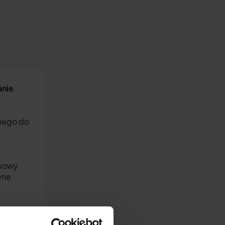
anie
anego do
obowy
wne
ezbędna
poczynku