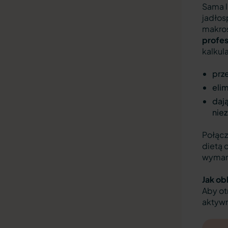
Sama l
jadłos
makros
profes
kalkul
prze
elim
daj
nie
Połącz
dietą 
wymarz
Jak ob
Aby ot
aktywn