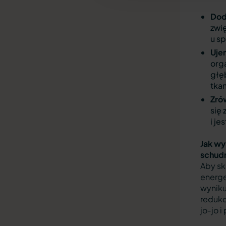
Dod
zwi
u s
Uje
orga
głę
tka
Zró
się 
i j
Jak wy
schud
Aby sk
energe
wynik
reduk
jo‑jo 