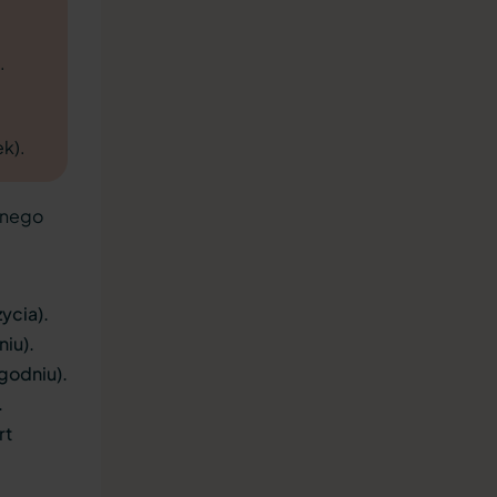
.
ek).
żnego
ycia).
niu).
godniu).
.
rt