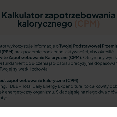
Kalkulator zapotrzebowania
kalorycznego
(CPM)
ator wykorzystuje informacje o
Twojej Podstawowej Przemi
i (PPM)
oraz poziomie codziennej aktywności, aby określić
wite Zapotrzebowanie Kaloryczne (CPM)
. Otrzymany wynik
i fundament do ułożenia jadłospisu precyzyjnie dopasow
Twojej sylwetki i zdrowia.
jest zapotrzebowanie kaloryczne (CPM)
ng. TDEE – Total Daily Energy Expenditure) to całkowity d
k energetyczny organizmu. Składają się na niego dwa głó
nty:
stawowa Przemiana Materii (PPM / BMR):
Ilość energii ni
podtrzymania podstawowych funkcji życiowych w stanie s