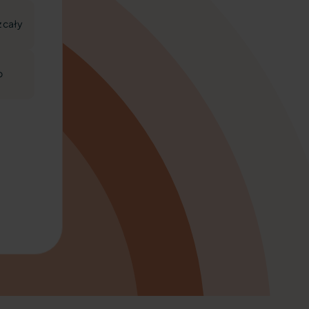
z cały
b