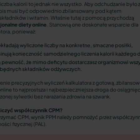
iczba kalorii to jednak nie wszystko. Aby odchudzanie było
pis musi być odpowiednio zbilansowany pod kątem
kładników i witamin. Właśnie tutaj z pomocą przychodzą
jonalne diety online
. Stanowią one doskonałe wsparcie dla
atora, ponieważ:
kładają wyliczone liczby na konkretne, smaczne posiłki,
inują konieczność samodzielnego liczenia kalorii każdego d
ą pewność, że mimo deficytu dostarczasz organizmowi wsz
zbędnych składników odżywczych.
enie precyzyjnych wyliczeń kalkulatora z gotową, zbilanso
online to najprostsza i najbezpieczniejsza droga do osiągnię
onej sylwetki bez narażania zdrowia na szwank.
liczyć współczynnik CPM?
rzymać CPM, wynik PPM należy pomnożyć przez współczynn
ości fizycznej (PAL).