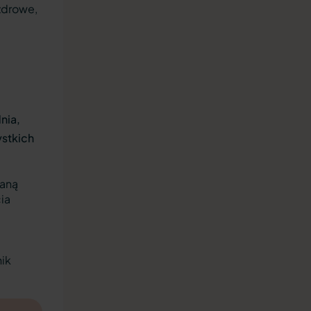
 zdrowe,
nia,
ystkich
waną
cia
ik