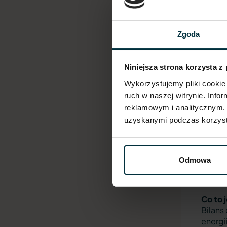
(pr
Akt
z z
Zgoda
(ch
Dlacze
Niniejsza strona korzysta z
Znajom
Wykorzystujemy pliki cookie 
świado
ruch w naszej witrynie. Inf
kalori
reklamowym i analitycznym. 
redukc
uzyskanymi podczas korzysta
obecne
Pamięt
odżywc
Odmowa
tylko 
sposob
Co to 
Bilans
energi