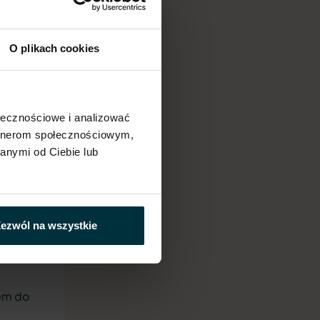
ów).
gu dnia
O plikach cookies
 chce
ołecznościowe i analizować
ić, ile
artnerom społecznościowym,
 cel:
anymi od Ciebie lub
anie
tość
 nie
ezwól na wszystkie
edynym
iem do