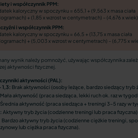
iety i współczynnik PPM:
atek kaloryczny w spoczynku = 655,1 + (9,563 x masa ciała
logramach) + (1,85 x wzrost w centymetrach) – (4,676 x wiek)
czyźni i współczynnik PPM:
atek kaloryczny w spoczynku = 66,5 + (13,75 x masa ciała
logramach) + (5,003 x wzrost w centymetrach) – (6,775 x wi
any wynik należy pomnożyć, używając współczynnika zale
zej aktywności fizycznej.
zynniki aktywności (PAL):
– 1,3:
Brak aktywności (osoby leżące, bardzo siedzący tryb ż
Mała aktywność (praca siedząca, lekki ruch ok. raz w tygod
Średnia aktywność (praca siedząca + treningi 3–5 razy w ty
:
Aktywny tryb życia (codzienne treningi lub praca fizyczna)
:
Bardzo aktywny tryb życia (codzienne ciężkie treningi, spo
zynowy lub ciężka praca fizyczna).