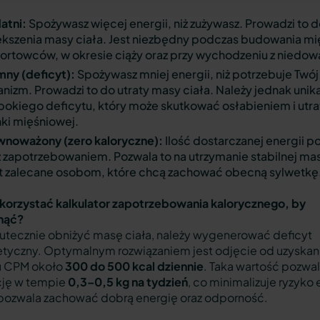
atni:
Spożywasz więcej energii, niż zużywasz. Prowadzi to 
ększenia masy ciała. Jest niezbędny podczas budowania mi
portowców, w okresie ciąży oraz przy wychodzeniu z niedow
mny (deficyt):
Spożywasz mniej energii, niż potrzebuje Twój
nizm. Prowadzi to do utraty masy ciała. Należy jednak unik
bokiego deficytu, który może skutkować osłabieniem i utra
nki mięśniowej.
wnoważony (zero kaloryczne):
Ilość dostarczanej energii 
z zapotrzebowaniem. Pozwala to na utrzymanie stabilnej mas
est zalecane osobom, które chcą zachować obecną sylwetkę
korzystać kalkulator zapotrzebowania kalorycznego, by
nąć?
utecznie obniżyć masę ciała, należy wygenerować deficyt
tyczny. Optymalnym rozwiązaniem jest odjęcie od uzyska
u CPM około
300 do 500 kcal dziennie
. Taka wartość pozwal
cję w tempie
0,3–0,5 kg na tydzień
, co minimalizuje ryzyko 
i pozwala zachować dobrą energię oraz odporność.