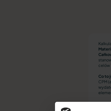
Kalkul
Materi
Całko
stanow
celów 
Co to 
CPM (a
wydate
eleme
Pod
do 