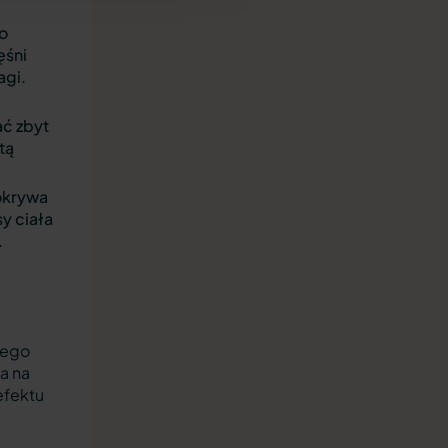
do
ęśni
agi.
ać zbyt
tą
pokrywa
y ciała
.
nego
a na
efektu